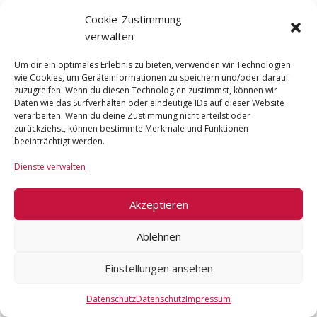
Cookie-Zustimmung
verwalten
Quick fix ME/CFS & Long
COVID/Burnout & Quick fix Palliative
Begleitung – Paket*
Um dir ein optimales Erlebnis zu bieten, verwenden wir Technologien
wie Cookies, um Geräteinformationen zu speichern und/oder darauf
zuzugreifen. Wenn du diesen Technologien zustimmst, können wir
Daten wie das Surfverhalten oder eindeutige IDs auf dieser Website
verarbeiten. Wenn du deine Zustimmung nicht erteilst oder
zurückziehst, können bestimmte Merkmale und Funktionen
beeinträchtigt werden.
Dienste verwalten
Akzeptieren
Ablehnen
Einstellungen ansehen
Quick fix mit Faszien Tools – IASTM +
Datenschutz
Datenschutz
Impressum
Quick fix Narben*