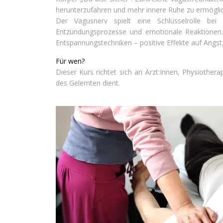
herunterzufahren und mehr innere Ruhe zu ermögli
Der Vagusnerv spielt eine Schlüsselrolle be
Entzündungsprozesse und emotionale Reaktionen. 
Entspannungstechniken – positive Effekte auf Angst,
Für wen?
Dieser Kurs richtet sich an Ärzt:Innen, Physiother
des Gelernten dient.