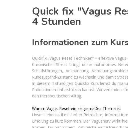
Quick fix "Vagus Re
4 Stunden
Informationen zum Kur
Quickfix „Vagus Reset Techniken“ – effektive Vagus-
Chronischer Stress bringt unser autonomes Nerv
Schlafstörungen, Anspannung, Verdauungsprobl
Ruhezustand-Zustand zu wechseln und damit Stressr
In diesem 4‑stündigen Quickfix-Kurs lernst du manu
Patient:innen unterstützen kannst. Wir verbinden fu
den therapeutischen Alltag.
Warum Vagus-Reset ein zeitgemäßes Thema ist
Unser Lebensstil mit hoher Reizdichte, Informatio
Erholung zu kurz kommen. Der Vagusnerv wirkt hier
Körper „Du bist sicher“. Zahlreiche vagusfreundli