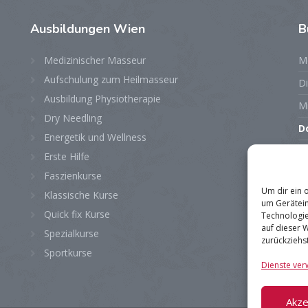
Ausbildungen
Wien
B
Medizinischer Masseur
M
Aufschulung zum Heilmasseur
D
Ausbildung Physiotherapie
M
Dry Needling
D
Energetik und Wellness
Fr
Erste Hilfe
S
Faszienkurse
Um dir ein 
Klassische Kurse
S
um Gerätein
Quick fix Kurse
Technologie
auf dieser 
Spezialkurse
zurückziehs
Sportkurse
Dienste ver
Akze