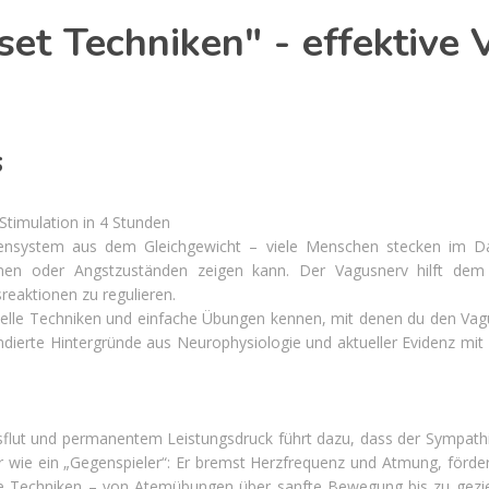
set Techniken" - effektive 
s
Stimulation in 4 Stunden
ensystem aus dem Gleichgewicht – viele Menschen stecken im Da
emen oder Angstzuständen zeigen kann. Der Vagusnerv hilft de
eaktionen zu regulieren.
elle Techniken und einfache Übungen kennen, mit denen du den Vagus 
ndierte Hintergründe aus Neurophysiologie und aktueller Evidenz mit
nsflut und permanentem Leistungsdruck führt dazu, dass der Sympathi
 wie ein „Gegenspieler“: Er bremst Herzfrequenz und Atmung, förde
che Techniken – von Atemübungen über sanfte Bewegung bis zu gezie