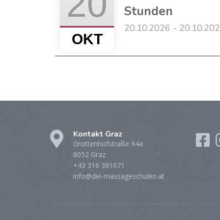
20
Stunden
20.10.2026 - 20.10.20
OKT
Kontakt Graz
Grottenhofstraße 94a
8052 Graz
+43 316 381071
info@die-massageschulen.at