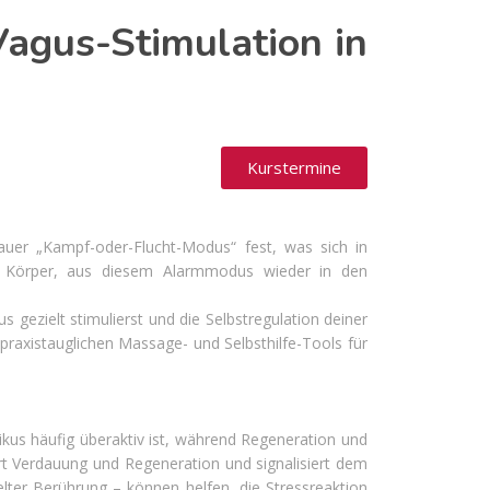
Vagus-Stimulation in
Kurstermine
uer „Kampf-oder-Flucht-Modus“ fest, was sich in
m Körper, aus diesem Alarmmodus wieder in den
gezielt stimulierst und die Selbstregulation deiner
 praxistauglichen Massage- und Selbsthilfe-Tools für
kus häufig überaktiv ist, während Regeneration und
rt Verdauung und Regeneration und signalisiert dem
lter Berührung – können helfen, die Stressreaktion