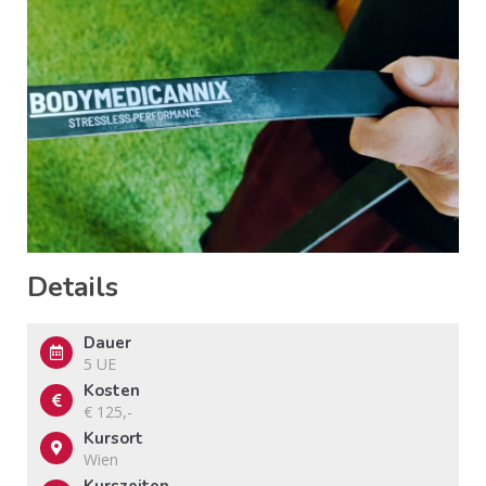
Details
Dauer
5 UE
Kosten
€ 125,-
Kursort
Wien
Kurszeiten