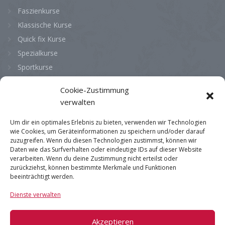
Faszienkurse
Klassische Kurse
Quick fix Kurse
Spezialkurse
Sportkurse
Cookie-Zustimmung
Bürozeiten
verwalten
Montag
08:00 - 13:00
Um dir ein optimales Erlebnis zu bieten, verwenden wir Technologien
wie Cookies, um Geräteinformationen zu speichern und/oder darauf
Dienstag
08:00 - 13:00
zuzugreifen. Wenn du diesen Technologien zustimmst, können wir
Mittwoch
08:00 - 13:00
Daten wie das Surfverhalten oder eindeutige IDs auf dieser Website
verarbeiten. Wenn du deine Zustimmung nicht erteilst oder
Donnerstag
08:00 - 13:00
zurückziehst, können bestimmte Merkmale und Funktionen
beeinträchtigt werden.
Freitag
08:00 - 13:00
Dienste verwalten
Samstag
geschlossen
Sonntag
geschlossen
Akzeptieren