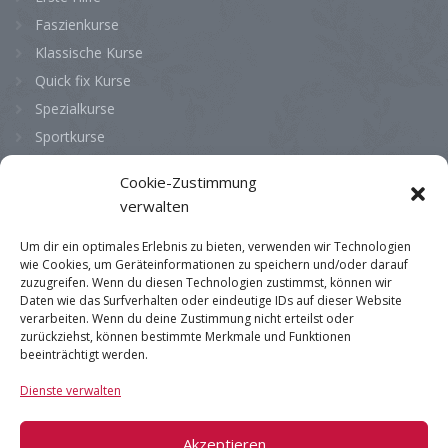
Faszienkurse
Klassische Kurse
Quick fix Kurse
Spezialkurse
Sportkurse
Cookie-Zustimmung
Bürozeiten
verwalten
Montag
08:00 - 13:00
Um dir ein optimales Erlebnis zu bieten, verwenden wir Technologien
wie Cookies, um Geräteinformationen zu speichern und/oder darauf
Dienstag
08:00 - 13:00
zuzugreifen. Wenn du diesen Technologien zustimmst, können wir
Daten wie das Surfverhalten oder eindeutige IDs auf dieser Website
Mittwoch
08:00 - 13:00
verarbeiten. Wenn du deine Zustimmung nicht erteilst oder
Donnerstag
08:00 - 13:00
zurückziehst, können bestimmte Merkmale und Funktionen
beeinträchtigt werden.
Freitag
08:00 - 13:00
Dienste verwalten
Samstag
geschlossen
Sonntag
geschlossen
Akzeptieren