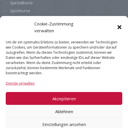
Spezialkurse
Sportkurse
Cookie-Zustimmung
Bürozeiten
verwalten
Montag
08:00 - 13:00
Um dir ein optimales Erlebnis zu bieten, verwenden wir Technologien
wie Cookies, um Geräteinformationen zu speichern und/oder darauf
Dienstag
08:00 - 13:00
zuzugreifen. Wenn du diesen Technologien zustimmst, können wir
Mittwoch
08:00 - 13:00
Daten wie das Surfverhalten oder eindeutige IDs auf dieser Website
verarbeiten. Wenn du deine Zustimmung nicht erteilst oder
Donnerstag
08:00 - 13:00
zurückziehst, können bestimmte Merkmale und Funktionen
beeinträchtigt werden.
Freitag
08:00 - 13:00
Dienste verwalten
Samstag
geschlossen
Sonntag
geschlossen
Akzeptieren
Ablehnen
Impressum
|
AGB
|
Datenschutz
Einstellungen ansehen