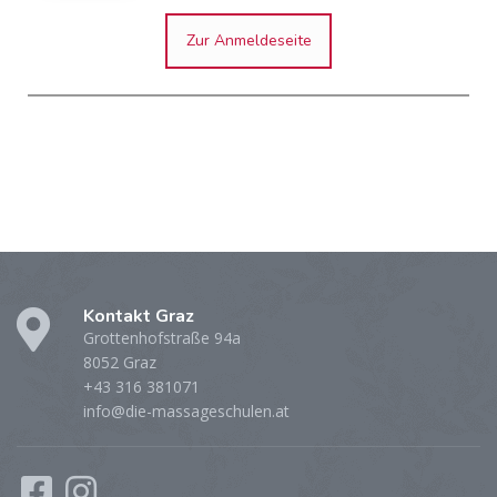
Zur Anmeldeseite
Kontakt Graz
Grottenhofstraße 94a
8052 Graz
+43 316 381071
info@die-massageschulen.at