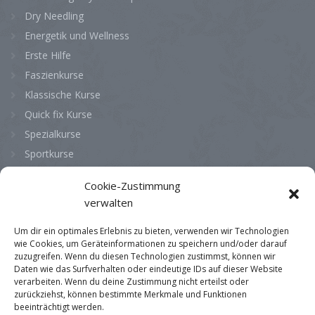
Dry Needling
Energetik und Wellness
Erste Hilfe
Faszienkurse
Klassische Kurse
Quick fix Kurse
Spezialkurse
Sportkurse
Cookie-Zustimmung
Bürozeiten
verwalten
Montag
08:00 - 13:00
Um dir ein optimales Erlebnis zu bieten, verwenden wir Technologien
wie Cookies, um Geräteinformationen zu speichern und/oder darauf
Dienstag
08:00 - 13:00
zuzugreifen. Wenn du diesen Technologien zustimmst, können wir
Daten wie das Surfverhalten oder eindeutige IDs auf dieser Website
Mittwoch
08:00 - 13:00
verarbeiten. Wenn du deine Zustimmung nicht erteilst oder
Donnerstag
08:00 - 13:00
zurückziehst, können bestimmte Merkmale und Funktionen
beeinträchtigt werden.