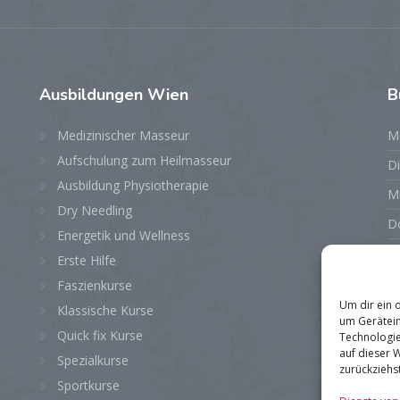
Ausbildungen
Wien
B
Medizinischer Masseur
M
Aufschulung zum Heilmasseur
D
Ausbildung Physiotherapie
M
Dry Needling
D
Energetik und Wellness
Fr
Erste Hilfe
S
Faszienkurse
Um dir ein 
Klassische Kurse
S
um Gerätein
Quick fix Kurse
Technologie
auf dieser 
Spezialkurse
zurückziehs
Sportkurse