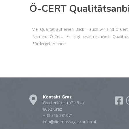
Ö-CERT Qualitätsanbi
Viel Qualität auf einen Blick – auch wir sind Ö-C
Namen: Ö-Cert. Es legt österreichweit Qualität
FördergeberInnen.
Kontakt Graz
Grottenhofstraße 94a
8052 Graz
+43 316 381071
info@die-massageschulen.at