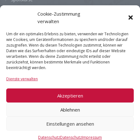
Cookie-Zustimmung
Bürozeiten
verwalten
Montag
08:00 - 13:00
Um dir ein optimales Erlebnis zu bieten, verwenden wir Technologien
wie Cookies, um Geräteinformationen zu speichern und/oder darauf
Dienstag
08:00 - 13:00
zuzugreifen. Wenn du diesen Technologien zustimmst, können wir
Mittwoch
08:00 - 13:00
Daten wie das Surfverhalten oder eindeutige IDs auf dieser Website
verarbeiten. Wenn du deine Zustimmung nicht erteilst oder
Donnerstag
08:00 - 13:00
zurückziehst, können bestimmte Merkmale und Funktionen
beeinträchtigt werden.
Freitag
08:00 - 13:00
Dienste verwalten
Samstag
geschlossen
Sonntag
geschlossen
Akzeptieren
Ablehnen
Impressum
|
AGB
|
Datenschutz
Einstellungen ansehen
© 2024 Die Massageschulen.
Datenschutz
Datenschutz
Impressum