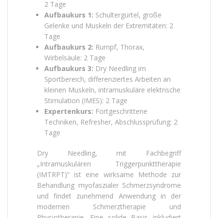
2 Tage
Aufbaukurs 1:
Schultergürtel, große
Gelenke und Muskeln der Extremitäten: 2
Tage
Aufbaukurs 2:
Rumpf, Thorax,
Wirbelsäule: 2 Tage
Aufbaukurs 3:
Dry Needling im
Sportbereich, differenziertes Arbeiten an
kleinen Muskeln, intramuskuläre elektrische
Stimulation (IMES): 2 Tage
Expertenkurs:
Fortgeschrittene
Techniken, Refresher, Abschlussprüfung: 2
Tage
Dry Needling, mit Fachbegriff
„Intramuskulären Triggerpunkttherapie
(IMTRPT)“ ist eine wirksame Methode zur
Behandlung myofaszialer Schmerzsyndrome
und findet zunehmend Anwendung in der
modernen Schmerztherapie und
Physiotherapie. Eine solide Basis inkludiert