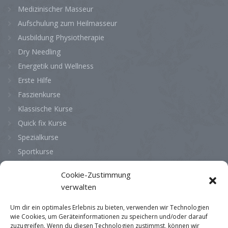
Medizinischer Masseur
Aufschulung zum Heilmasseur
Ausbildung Physiotherapie
Dry Needling
Energetik und Wellness
Erste Hilfe
Faszienkurse
Klassische Kurse
Quick fix Kurse
Spezialkurse
Sportkurse
Cookie-Zustimmung
Bürozeiten
verwalten
Montag
08:00 - 13:00
Um dir ein optimales Erlebnis zu bieten, verwenden wir Technologien
wie Cookies, um Geräteinformationen zu speichern und/oder darauf
Dienstag
08:00 - 13:00
zuzugreifen. Wenn du diesen Technologien zustimmst, können wir