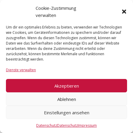
Cookie-Zustimmung
Diese uralte Technik, die sich bis heute
verwalten
erhalten hat, verbindet harmonisch
entspannende Streichungen mit der
Um dir ein optimales Erlebnis zu bieten, verwenden wir Technologien
wohltuenden Wirkung spezieller Druckpunkte
wie Cookies, um Geräteinformationen zu speichern und/oder darauf
zuzugreifen. Wenn du diesen Technologien zustimmst, können wir
um den Bedürfnissen der modernen
Daten wie das Surfverhalten oder eindeutige IDs auf dieser Website
Wellnessbewegung in besonderer Art gerecht
verarbeiten. Wenn du deine Zustimmung nicht erteilst oder
zu werden.
zurückziehst, können bestimmte Merkmale und Funktionen
beeinträchtigt werden.
Durch gezielte Griffe können Stress und
Dienste verwalten
Spannungen abgebaut werden. Die indische
Kopfmassage basiert auf dem umfassenden
Behandlungssystem des Ayurveda, dem
Akzeptieren
wahrscheinlich ältesten Heilsystem der Welt,
dessen Ziel eine Balance von Geist, Körper
Ablehnen
und Seele ist, um so die körperliche,
emotionale und spirituelle Gesundheit zu
Einstellungen ansehen
fördern.
Datenschutz
Datenschutz
Impressum
Die anschließende Fußmassage ist das ideale