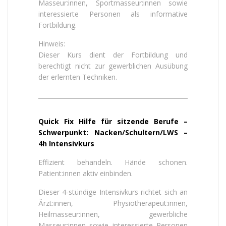
Masseur:innen, Sportmasseur:innen sowie
interessierte Personen als informative
Fortbildung.
Hinweis:
Dieser Kurs dient der Fortbildung und
berechtigt nicht zur gewerblichen Ausübung
der erlernten Techniken.
Quick Fix Hilfe für sitzende Berufe –
Schwerpunkt: Nacken/Schultern/LWS –
4h Intensivkurs
Effizient behandeln. Hände schonen.
Patient:innen aktiv einbinden.
Dieser 4‑stündige Intensivkurs richtet sich an
Ärzt:innen, Physiotherapeut:innen,
Heilmasseur:innen, gewerbliche
Masseur:innen sowie interessierte Personen