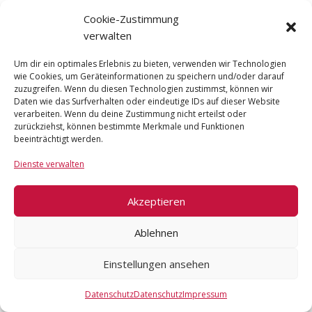
und energetische Techniken vereint. In
Cookie-Zustimmung
diesem praxisorientierten 4-stündigen
verwalten
Einführungskurs lernst du die Grundlagen der
Nuad-Technik und wie du sie in deine
Um dir ein optimales Erlebnis zu bieten, verwenden wir Technologien
bestehende Arbeit integrieren kannst.
wie Cookies, um Geräteinformationen zu speichern und/oder darauf
zuzugreifen. Wenn du diesen Technologien zustimmst, können wir
Du lernst:
Daten wie das Surfverhalten oder eindeutige IDs auf dieser Website
verarbeiten. Wenn du deine Zustimmung nicht erteilst oder
Die Grundprinzipien von Nuad
zurückziehst, können bestimmte Merkmale und Funktionen
Basisgriffe & erste fließende Sequenzen
beeinträchtigt werden.
Drucktechniken & Mobilisation für mehr
Dienste verwalten
Beweglichkeit
Indikationen & Kontraindikationen für eine
sichere Anwendung
Akzeptieren
Wie du mit Ruhe oder Dynamik arbeitest,
je nach Bedürfnis des/der Klient*in
Ablehnen
Nuad hilft dabei:
Einstellungen ansehen
✔ Verspannte Muskeln zu lockern &
Bewegungseinschränkungen zu reduzieren
Datenschutz
Datenschutz
Impressum
✔ Den Energiefluss im Körper auszugleichen