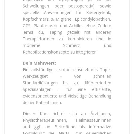
Schwellungen oder postoperativ) sowie
spezielle Anwendungen für Kiefergelenk,
Kopfschmerz & Migräne, Epicondylopathien,
CTS, Plantarfaszie und Achillessehne. Zudem
lernst du, Taping gezielt mit anderen
Therapieformen zu kombinieren und in
moderne Schmerz- und
Rehabilitationskonzepte zu integrieren.
Dein Mehrwert:
Ein vollständiges, sofort einsetzbares Tape-
Werkzeugset – von schnellen
Standardlösungen bis zu differenzierten
Spezialanlagen – für eine effiziente,
evidenzorientierte und vielseitige Behandlung
deiner Patient:innen.
Dieser Kurs richtet sich an Ärzt:Innen,
Physiotherapeut:Innen, Heilmasseur:Innen
und ggf. an Betroffene als informative
Fortbildung die NICHT zur gewerblichen