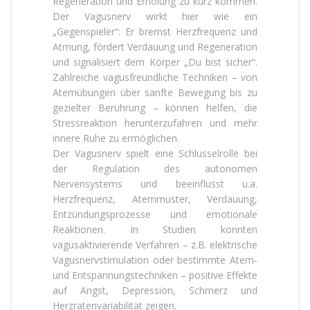
Regeneration und Erholung zu kurz kommen.
Der Vagusnerv wirkt hier wie ein
„Gegenspieler“: Er bremst Herzfrequenz und
Atmung, fördert Verdauung und Regeneration
und signalisiert dem Körper „Du bist sicher“.
Zahlreiche vagusfreundliche Techniken – von
Atemübungen über sanfte Bewegung bis zu
gezielter Berührung – können helfen, die
Stressreaktion herunterzufahren und mehr
innere Ruhe zu ermöglichen.
Der Vagusnerv spielt eine Schlüsselrolle bei
der Regulation des autonomen
Nervensystems und beeinflusst u.a.
Herzfrequenz, Atemmuster, Verdauung,
Entzündungsprozesse und emotionale
Reaktionen. In Studien konnten
vagusaktivierende Verfahren – z.B. elektrische
Vagusnervstimulation oder bestimmte Atem‑
und Entspannungstechniken – positive Effekte
auf Angst, Depression, Schmerz und
Herzratenvariabilität zeigen.